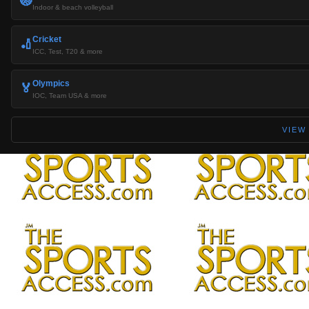
🏐
Indoor & beach volleyball
Cricket
🏏
ICC, Test, T20 & more
Olympics
🏅
IOC, Team USA & more
VIEW