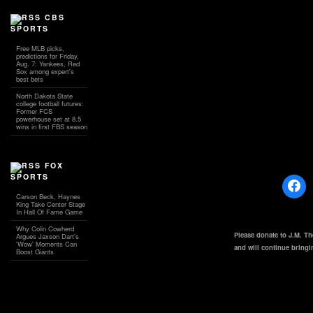
CBS
SPORTS
Free MLB picks,
predictions for Friday,
Aug. 7: Yankees, Red
Sox among expert's
best bets
North Dakota State
college football futures:
Former FCS
powerhouse set at 8.5
wins in first FBS season
FOX
SPORTS
Carson Beck, Haynes
King Take Center Stage
In Hall Of Fame Game
Why Colin Cowherd
Please donate to J.M. T
Argues Jaxson Dart's
'Wow' Moments Can
and will continue bring
Boost Giants