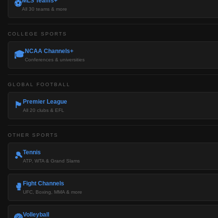
MLS Teams+
⚽
All 30 teams & more
COLLEGE SPORTS
NCAA Channels+
🎓
Conferences & universities
GLOBAL FOOTBALL
Premier League
🏴󠁧󠁢󠁥󠁮󠁧󠁿
All 20 clubs & EFL
OTHER SPORTS
Tennis
🎾
ATP, WTA & Grand Slams
Fight Channels
🥊
UFC, Boxing, MMA & more
Volleyball