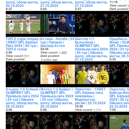
шолу, обзор матча,
шолу, обзор матча,
шолу, обзор матча,
11:19
30.10.2024
27.10.2024
27.10.2024
View count
8:37
5:02
3:57
Date posted
View count
24,349
View count
4,169
View count
7,158
2 years ago
Date posted
Date posted
Date posted
2 years ago
2 years ago
2 years ago
ТОП-5 үздік голдар |
Астана - Ақтөбе | 24
Шахтер 1:1
Ордабасы 
1XBET QFL Бірінші
тур | Превью |
Қызылжар |
Жеңіс | OL
Лига 2024 | 30 тур |
Шалқар Естен
OLIMPBET QFL
QFL Премь
ТОП-5 голов
Премьер-лига 2024
2024 | 24 ту
23:24
| 24 тур | Ойынға
Ойынға шол
2:50
View count
1,822
шолу, обзор матча,
матча, 26.1
View count
511
Date posted
27.10.2024
Date posted
2 years ago
5:33
2 years ago
6:07
View count
View count
2,252
Date posted
Date posted
2 years ago
2 years ago
Атырау 1:0 Елімай |
Жетісу 1:2 Қайрат |
Оқжетпес - 1ХВЕТ
Оқжетпес 5
OLIMPBET QFL
OLIMPBET QFL
QFL Бірінші лига
Қайсар-Жас
Премьер-лига 2024
Премьер-лига 2024
чемпионы |
QFL Бірінші
| 24 тур | Ойынға
| 24 тур | Ойынға
Марапаттау
2024 | 30 ту
шолу, обзор матча,
шолу, обзор матча,
рәсімі | 25.10.2024
Ойынға шо
26.10.2024
26.10.2024
25.10.2024
10:26
3:06
5:06
View count
1,711
7:05
View count
6,401
View count
10,726
Date posted
View count
Date posted
Date posted
2 years ago
Date posted
2 years ago
2 years ago
2 years ago