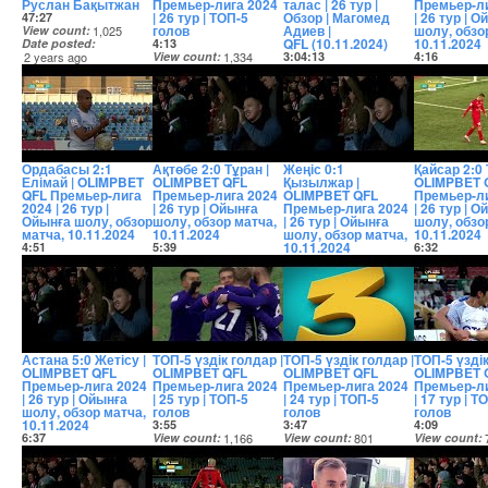
Руслан Бақытжан
Премьер-лига 2024
талас | 26 тур |
Премьер-ли
| 26 тур | ТОП-5
Обзор | Магомед
| 26 тур | 
47:27
голов
Адиев |
шолу, обзо
View count
1,025
QFL (10.11.2024)
10.11.2024
Date posted
4:13
2 years ago
View count
1,334
3:04:13
4:16
Date posted
View count
1,681
View count
2 years ago
Date posted
Date posted
2 years ago
2 years ago
Ордабасы 2:1
Ақтөбе 2:0 Тұран |
Жеңіс 0:1
Қайсар 2:0 
Елімай | OLIMPBET
OLIMPBET QFL
Қызылжар |
OLIMPBET 
QFL Премьер-лига
Премьер-лига 2024
OLIMPBET QFL
Премьер-ли
2024 | 26 тур |
| 26 тур | Ойынға
Премьер-лига 2024
| 26 тур | 
Ойынға шолу, обзор
шолу, обзор матча,
| 26 тур | Ойынға
шолу, обзо
матча, 10.11.2024
10.11.2024
шолу, обзор матча,
10.11.2024
10.11.2024
4:51
5:39
6:32
View count
5,727
View count
7,433
5:52
View count
Date posted
Date posted
View count
2,657
Date posted
2 years ago
2 years ago
Date posted
2 years ago
2 years ago
Астана 5:0 Жетісу |
ТОП-5 үздік голдар |
ТОП-5 үздік голдар |
ТОП-5 үздік
OLIMPBET QFL
OLIMPBET QFL
OLIMPBET QFL
OLIMPBET 
Премьер-лига 2024
Премьер-лига 2024
Премьер-лига 2024
Премьер-ли
| 26 тур | Ойынға
| 25 тур | ТОП-5
| 24 тур | ТОП-5
| 17 тур | Т
шолу, обзор матча,
голов
голов
голов
10.11.2024
3:55
3:47
4:09
6:37
View count
1,166
View count
801
View count
View count
5,151
Date posted
Date posted
Date posted
Date posted
2 years ago
2 years ago
2 years ago
2 years ago