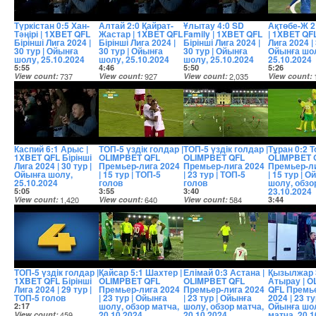
Түркістан 0:5 Хан-
Алтай 2:0 Қайрат-
Ұлытау 4:0 SD
Ақтөбе-Ж 2
Тәңірі | 1XBET QFL
Жастар | 1XBET QFL
Family | 1XBET QFL
| 1XBET QFL
Бірінші Лига 2024 |
Бірінші Лига 2024 |
Бірінші Лига 2024 |
Лига 2024 | 
30 тур | Ойынға
30 тур | Ойынға
30 тур | Ойынға
Ойынға шо
шолу, 25.10.2024
шолу, 25.10.2024
шолу, 25.10.2024
25.10.2024
5:55
4:46
5:50
5:26
View count
737
View count
927
View count
2,035
View count
Date posted
Date posted
Date posted
Date posted
2 years ago
2 years ago
2 years ago
2 years ago
Каспий 6:1 Арыс |
ТОП-5 үздік голдар |
ТОП-5 үздік голдар |
Тұран 0:2 Т
1XBET QFL Бірінші
OLIMPBET QFL
OLIMPBET QFL
OLIMPBET 
Лига 2024 | 30 тур |
Премьер-лига 2024
Премьер-лига 2024
Премьер-ли
Ойынға шолу,
| 15 тур | ТОП-5
| 23 тур | ТОП-5
| 15 тур | 
25.10.2024
голов
голов
шолу, обзо
23.10.2024
5:05
3:55
3:40
View count
1,420
View count
640
View count
584
3:44
Date posted
Date posted
Date posted
View count
2 years ago
2 years ago
2 years ago
Date posted
2 years ago
ТОП-5 үздік голдар |
Қайсар 5:1 Шахтер |
Елімай 0:3 Астана |
Қызылжар 
1XBET QFL Бірінші
OLIMPBET QFL
OLIMPBET QFL
Атырау | 
Лига 2024 | 29 тур |
Премьер-лига 2024
Премьер-лига 2024
QFL Премь
ТОП-5 голов
| 23 тур | Ойынға
| 23 тур | Ойынға
2024 | 23 ту
шолу, обзор матча,
шолу, обзор матча,
Ойынға шол
2:17
20.10.2024
20.10.2024
матча, 20.1
View count
459