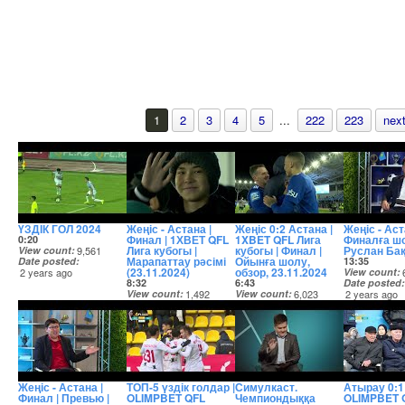
1
2
3
4
5
...
222
223
next
ҮЗДІК ГОЛ 2024
Жеңіс - Астана |
Жеңіс 0:2 Астана |
Жеңіс - Аст
Финал | 1ХВЕТ QFL
1XBET QFL Лига
Финалға шо
0:20
Лига кубогы |
кубогы | Финал |
Руслан Ба
View count
9,561
Марапаттау рәсімі
Ойынға шолу,
Date posted
13:35
(23.11.2024)
обзор, 23.11.2024
2 years ago
View count
8:32
6:43
Date posted
View count
1,492
View count
6,023
2 years ago
Date posted
Date posted
2 years ago
2 years ago
Жеңіс - Астана |
ТОП-5 үздік голдар |
Симулкаст.
Атырау 0:1 
Финал | Превью |
OLIMPBET QFL
Чемпиондыққа
OLIMPBET 