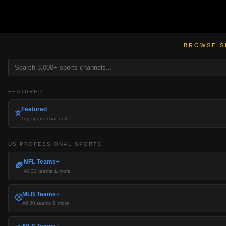
BROWSE S
FEATURED
Featured
⭐
Top sports channels
US PROFESSIONAL SPORTS
NFL Teams+
🏈
All 32 teams & more
MLB Teams+
⚾
All 30 teams & more