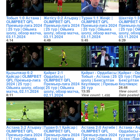
Тобыл 1:0 Астана |
Жетісу 0:2 Атырау |
Тұран 1:1 Жеңіс |
Шахтёр 1:3
OLIMPBET QFL
OLIMPBET QFL
OLIMPBET QFL
OLIMPBET 
Премьер-лига 2024
Премьер-лига 2024
Премьер-лига 2024
Премьер-ли
| 25 тур | Ойынға
| 25 тур | Ойынға
| 25 тур | Ойынға
| 25 тур | 
шолу, обзор матча,
шолу, обзор матча,
шолу, обзор матча,
шолу, обзо
03.11.2024
03.11.2024
03.11.2024
03.11.2024
4:14
4:49
5:45
6:29
View count
5,652
View count
2,007
View count
2,416
View count
Date posted
Date posted
Date posted
Date posted
2 years ago
2 years ago
2 years ago
2 years ago
Қызылжар 6:2
Қайрат 2:1
Қайрат - Ордабасы |
Қайрат - О
Қайсар | OLIMPBET
Ордабасы |
Тобыл - Астана | 25 тур
25 тур | Пр
QFL Премьер-лига
OLIMPBET QFL
шолу | Бексұлтан
Бексұлтан
2024 | 25 тур |
Премьер-лига 2024
Кеулімқос | Превью 25-
Кеулімқос
Ойынға шолу, обзор
| 25 тур | Ойынға
26 тур
24:44
матча, 02.11.2024
шолу, обзор матча,
13:35
View count
02.11.2024
8:11
View count
1,498
Date posted
View count
1,739
5:13
Date posted
2 years ago
Date posted
View count
12,981
2 years ago
2 years ago
Date posted
2 years ago
Астана 3:2 Атырау |
Тұран 0:1 Қайсар |
Астана 2:0 Ақтөбе |
Астана - Ақ
OLIMPBET QFL
OLIMPBET QFL
OLIMPBET QFL
Ордабасы -
Премьер-лига 2024
Премьер-лига 2024
Премьер-лига 2024
тур шолу |
| 17 тур | Ойынға
| 24 тур | Ойынға
| 24 тур | Ойынға
Естен | Пр