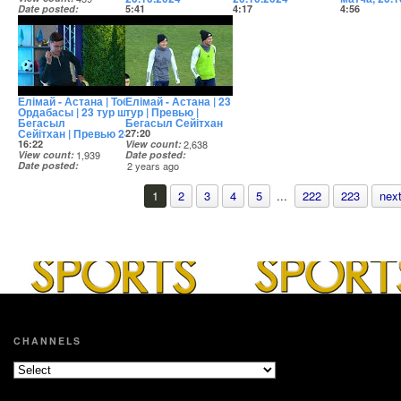
Date posted
5:41
4:17
4:56
2 years ago
View count
7,670
View count
11,743
View count
Date posted
Date posted
Date posted
2 years ago
2 years ago
2 years ago
Елімай - Астана | Тобыл -
Елімай - Астана | 23
Ордабасы | 23 тур шолу |
тур | Превью |
Бегасыл
Бегасыл Сейітхан
Сейітхан | Превью 24 тур
27:20
16:22
View count
2,638
View count
1,939
Date posted
Date posted
2 years ago
2 years ago
1
2
3
4
5
...
222
223
next
CHANNELS